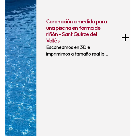
Coronación a medida para
una piscina en forma de
riñón - Sant Quirze del
Vallès
Escaneamos en 3D e
imprimimos a tamaño real las
plantillas para coronar a
medida esta piscina en forma
de riñón, fabricando piezas de
50 cm de ancho y 8 cm de
frontal en acabado Micro
Blanco antideslizante C3.