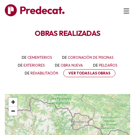
OBRAS REALIZADAS
DE
CEMENTERIOS
DE
CORONACIÓN DE PISCINAS
DE
EXTERIORES
DE
OBRA NUEVA
DE
PELDAÑOS
DE
REHABILITACIÓN
VER TODAS LAS OBRAS
+
−