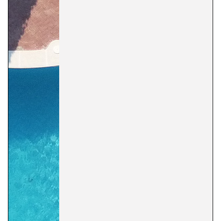
medida sobre el terreno y
fabricando las coronaciones
en acabado Micro Blanco C3
con armado antioxidantable.