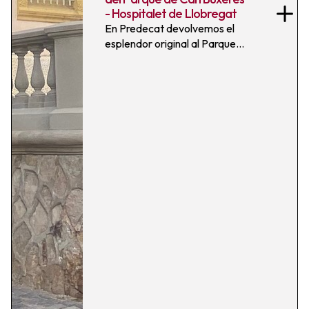
- Hospitalet de Llobregat
En Predecat devolvemos el
esplendor original al Parque
de Can Buxeres mediante la
réplica exacta de su
balaustrada, fabricando
balaustres, tapas y
cubremuros a medida que
respetan fielmente las formas,
texturas y detalles
patrimoniales.