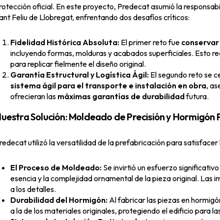
rotección oficial. En este proyecto, Predecat asumió la responsabil
ant Feliu de Llobregat, enfrentando dos desafíos críticos:
Fidelidad Histórica Absoluta:
El primer reto fue
conservar 
incluyendo formas, molduras y acabados superficiales. Esto 
para replicar fielmente el diseño original.
Garantía Estructural y Logística Ágil:
El segundo reto se c
sistema ágil para el transporte e instalación en obra
, a
ofrecieran las
máximas garantías de durabilidad
futura.
uestra Solución: Moldeado de Precisión y Hormigón
redecat utilizó la versatilidad de la prefabricación para satisfacer 
El Proceso de Moldeado:
Se invirtió un esfuerzo significativo
esencia y la complejidad ornamental de la pieza original. Las 
a los detalles.
Durabilidad del Hormigón:
Al fabricar las piezas en hormig
a la de los materiales originales, protegiendo el edificio para l