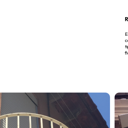
R
E
c
t
f