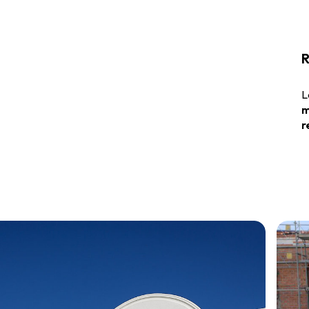
R
L
m
r