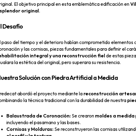
riginal. El objetivo principal en esta emblemática edificación en
Vi
splendor original
.
l Desafío
l paso del tiempo y el deterioro habían comprometido elementos c
oronación y las cornisas, piezas fundamentales para definir el carác
ehabilitación integral y una reconstrucción fiel
de estas pieza
gualara la estética del original, pero superara su resistencia.
uestra Solución con Piedra Artificial a Medida
redecat abordó el proyecto mediante la
reconstrucción artesa
ombinando la técnica tradicional con la durabilidad de nuestra
pie
Balaustrada de Coronación:
Se crearon
moldes a medida
incluyendo el pasamano y las bases.
Cornisas y Molduras:
Se reconstruyeron las cornisas utiliza
el perfil y la textura
.