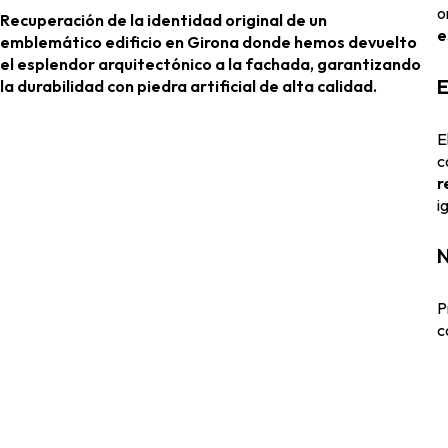
o
Recuperación de la identidad original de un
e
emblemático edificio en Girona donde hemos devuelto
el esplendor arquitectónico a la fachada, garantizando
E
la durabilidad con piedra artificial de alta calidad.
E
c
r
i
N
P
c