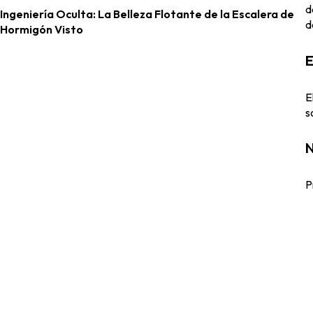
d
Ingeniería Oculta: La Belleza Flotante de la Escalera de
d
Hormigón Visto
E
E
s
N
P