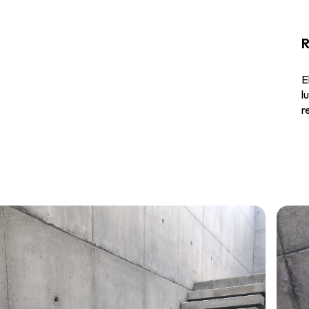
R
E
l
r