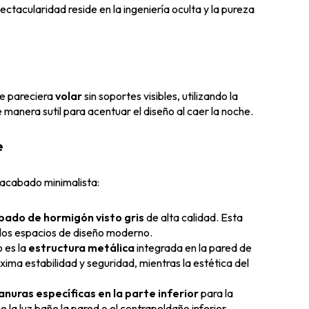
ectacularidad reside en la ingeniería oculta y la pureza
ue pareciera
volar
sin soportes visibles, utilizando la
 manera sutil para acentuar el diseño al caer la noche.
e
e acabado minimalista:
bado de hormigón visto gris
de alta calidad. Esta
 los espacios de diseño moderno.
o es la
estructura metálica
integrada en la pared de
áxima estabilidad y seguridad, mientras la estética del
anuras específicas en la parte inferior
para la
 la luz bañe la pared o el contrapeldaño inferior,