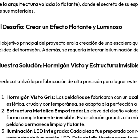
e la
arquitectura volada
(o flotante), donde el secreto de su esp
e sus materiales.
l Desafío: Crear un Efecto Flotante y Luminoso
l objetivo principal del proyecto era la creación de una escalera q
olidez del hormigón. Además, se requería integrar la iluminación de
uestra Solución: Hormigón Visto y Estructura Invisibl
redecat utilizó la prefabricación de alta precisión para lograr est
Hormigón Visto Gris:
Los peldaños se fabricaron con un
aca
estética, cruda y contemporánea, se adapta a la perfección a
Estructura Metálica Empotrada:
La clave del diseño volad
forma completamente
invisible
. Esta solución garantiza la m
peldaño permanece limpia y flotante.
Iluminación LED Integrada:
Cada pieza fue preparada con
r
instalación de iluminación LED. Este detalle técnico permite que