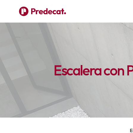
Escalera con P
E