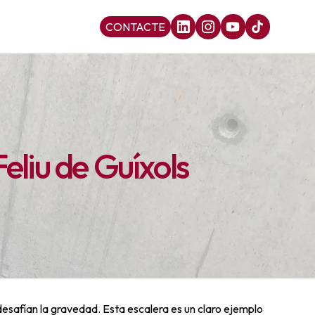
CONTACTE
eliu de Guíxols
desafían la gravedad. Esta escalera es un claro ejemplo